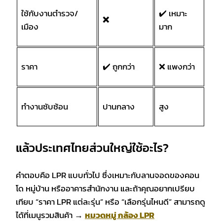
ใช้กับงานตำรวจ/
✔️ เหมาะ
❌
เมือง
มาก
ราคา
✔️ ถูกกว่า
❌ แพงกว่า
ทำงานซับซ้อน
ปานกลาง
สูง
แล้วประเทศไทยส่วนใหญ่ใช้อะไร?
คำตอบคือ LPR แบบทั่วไป ซึ่งเหมาะกับลานจอดของคอน
โด หมู่บ้าน หรืออาคารสำนักงาน และถ้าคุณอยากเปรียบ
เทียบ “ราคา LPR แต่ละรุ่น” หรือ “เลือกรุ่นไหนดี” สามารถดู
ได้ที่เมนูรวมสินค้า →
หมวดหมู่ กล้อง LPR