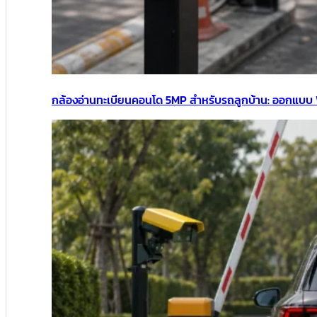
กล้องอ่านทะเบียนคอนโด 5MP สำหรับรถลูกบ้าน: ออกแบบ 