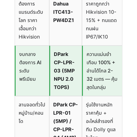
ต้องการ
Dahua
ราคาถูกกว่า
แบรนด์ระดับ
ITC413-
Hikvision 10-
โลก ราคา
PW4DZ1
15% + ทนแดด
เอื้อมกว่า
ทนฝน
Hikvision
IP67/IK10
งบกลาง
DPark
ความแม่นยำ
ต้องการ AI
CP-LPR-
เกือบ 100% +
ระดับ
03 (5MP
อ่านได้ไกล 2-
พรีเมียม
NPU 2.0
32 เมตร — คุ้ม
TOPS)
สุดในกลุ่ม
ลานจอดทั่วไป
DPark CP-
รุ่นใช้งานหนัก
หมู่บ้าน/คอน
LPR-01
ราคาคุ้ม +
โด
(5MP) /
อะไหล่สำรองที่
CP-LPR-
ทีม Dolly ดูแล