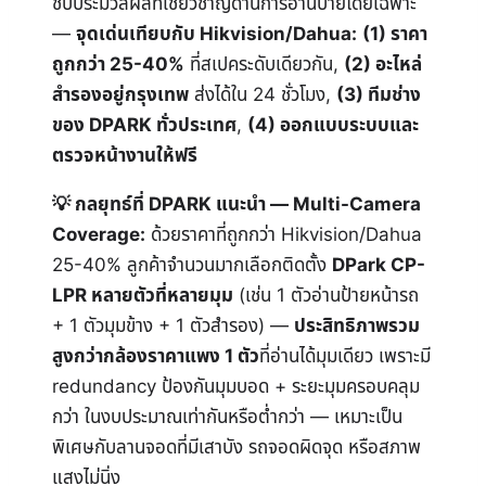
ชิปประมวลผลที่เชี่ยวชาญด้านการอ่านป้ายโดยเฉพาะ
—
จุดเด่นเทียบกับ Hikvision/Dahua:
(1) ราคา
ถูกกว่า 25-40%
ที่สเปคระดับเดียวกัน,
(2) อะไหล่
สำรองอยู่กรุงเทพ
ส่งได้ใน 24 ชั่วโมง,
(3) ทีมช่าง
ของ DPARK ทั่วประเทศ
,
(4) ออกแบบระบบและ
ตรวจหน้างานให้ฟรี
กลยุทธ์ที่ DPARK แนะนำ — Multi-Camera
Coverage:
ด้วยราคาที่ถูกกว่า Hikvision/Dahua
25-40% ลูกค้าจำนวนมากเลือกติดตั้ง
DPark CP-
LPR หลายตัวที่หลายมุม
(เช่น 1 ตัวอ่านป้ายหน้ารถ
+ 1 ตัวมุมข้าง + 1 ตัวสำรอง) —
ประสิทธิภาพรวม
สูงกว่ากล้องราคาแพง 1 ตัว
ที่อ่านได้มุมเดียว เพราะมี
redundancy ป้องกันมุมบอด + ระยะมุมครอบคลุม
กว่า ในงบประมาณเท่ากันหรือต่ำกว่า — เหมาะเป็น
พิเศษกับลานจอดที่มีเสาบัง รถจอดผิดจุด หรือสภาพ
แสงไม่นิ่ง