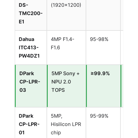
DS-
(1920×1200)
km/h
TMC200-
E1
Dahua
4MP F1.4-
95-98%
~40
ITC413-
F1.6
km/h
PW4DZ1
DPark
5MP Sony +
≥99.9%
~40
CP-LPR-
NPU 2.0
km/h
03
TOPS
DPark
5MP,
95-99%
~40
CP-LPR-
Hisilicon LPR
km/h
01
chip