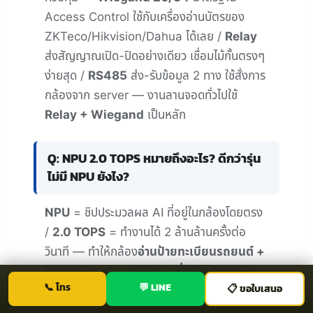
Access Control ใช้กับเครื่องอ่านบัตรของ
ZKTeco/Hikvision/Dahua ได้เลย /
Relay
ส่งสัญญาณเปิด-ปิดอย่างเดียว เชื่อมไม้กั้นตรงๆ
ง่ายสุด /
RS485
ส่ง-รับข้อมูล 2 ทาง ใช้สั่งการ
กล้องจาก server — งานลานจอดทั่วไปใช้
Relay + Wiegand
เป็นหลัก
Q: NPU 2.0 TOPS หมายถึงอะไร? ดีกว่ารุ่น
ไม่มี NPU ยังไง?
NPU
= ชิปประมวลผล AI ที่อยู่ในกล้องโดยตรง
/
2.0 TOPS
= ทำงานได้ 2 ล้านล้านครั้งต่อ
วินาที — ทำให้กล้อง
อ่านป้ายทะเบียนรถยนต์ +
ป้ายทะเบียนมอเตอร์ไซค์ + ชื่อจังหวัดบนป้าย
โทร
LINE
ขอใบเสนอ
ได้ในกล้องเลย ไม่ต้องส่งภาพไปประมวลผลที่
server —
ผลลัพธ์:
แม่นยำกว่า + ตอบสนอง