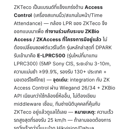
ZKTeco เป็นแบรนด์ที่แข็งแกร่งด้าน
Access
Control
(เครื่องสแกนนิ้ว/สแกนใบหน้า/Time
Attendance) — กล้อง LPR ของ ZKTeco จึง
ออกแบบมาเพื่อ
ทำงานร่วมกับระบบ ZKBio
Access / ZKAccess ที่โครงการมีอยู่แล้ว
ไม่
ต้องเปลี่ยนซอฟต์แวร์ในตึก รุ่นหลักล่าสุดที่ DPARK
รับเข้ามาคือ
E-LPRC500
(รุ่นใหม่ที่มาแทน
LPRC300) (5MP Sony CIS, ระยะอ่าน 3-10m,
ความแม่นยำ ≥99.9%, รองรับ 130+ ประเทศ +
มอเตอร์ไซค์ไทย) —
จุดเด่น:
integration กับ ZK
Access Control ผ่าน Wiegand 26/34 + ZKBio
API เนียนกว่าใช้กล้องยี่ห้ออื่น, ไม่ต้องเขียน
middleware เชื่อม, ทีมช่างนิติบุคคลที่คุ้นกับ
ZKTeco อยู่แล้วดูแลได้เลย —
หมายเหตุ:
ความเร็ว
รถสูงสุดที่รองรับ 25 km/h — ถ้าลานจอดต้องการ
รถวิ่งเร็วกว่านี้แนะนำดู Hikvision/Dahua