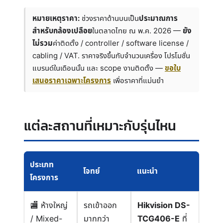
หมายเหตุราคา:
ช่วงราคาด้านบนเป็น
ประมาณการ
สำหรับกล้องเปลือย
ในตลาดไทย ณ พ.ค. 2026 —
ยัง
ไม่รวม
ค่าติดตั้ง / controller / software license /
cabling / VAT. ราคาจริงขึ้นกับจำนวนเครื่อง โปรโมชั่น
แบรนด์ในเดือนนั้น และ scope งานติดตั้ง —
ขอใบ
เสนอราคาเฉพาะโครงการ
เพื่อราคาที่แม่นยำ
แต่ละสถานที่เหมาะกับรุ่นไหน
ประเภท
โจทย์
แนะนำ
โครงการ
ห้างใหญ่
รถเข้าออก
Hikvision DS-
/ Mixed-
มากกว่า
TCG406-E
ที่