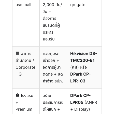
use mall
2,000 คัน/
ทุก gate
วัน +
ต้องการ
แบรนด์ที่ผู้
บริหาร
ยอมรับ
อาคาร
ควบคุมรถ
Hikvision DS-
สำนักงาน /
เข้าออก +
TMC200-E1
Corporate
จัดการผู้มา
(Kit) หรือ
HQ
ติดต่อ + ลด
DPark CP-
ค่าจ้าง รปภ.
LPR-03
โรงแรม
สร้าง
DPark CP-
+
ประสบการณ์
LPR05
(ANPR
Premium
ดีให้แขก +
+ Display)