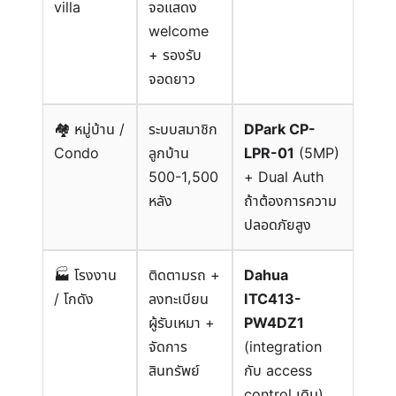
villa
จอแสดง
welcome
+ รองรับ
จอดยาว
🏘 หมู่บ้าน /
ระบบสมาชิก
DPark CP-
Condo
ลูกบ้าน
LPR-01
(5MP)
500-1,500
+ Dual Auth
หลัง
ถ้าต้องการความ
ปลอดภัยสูง
โรงงาน
ติดตามรถ +
Dahua
/ โกดัง
ลงทะเบียน
ITC413-
ผู้รับเหมา +
PW4DZ1
จัดการ
(integration
สินทรัพย์
กับ access
control เดิม)