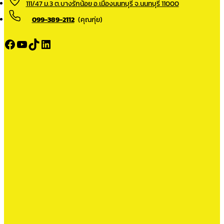
111/47 ม.3 ต.บางรักน้อย อ.เมืองนนทบุรี จ.นนทบุรี 11000
099-389-2112
(คุณกุ่ย)
Facebook
YouTube
TikTok
LinkedIn